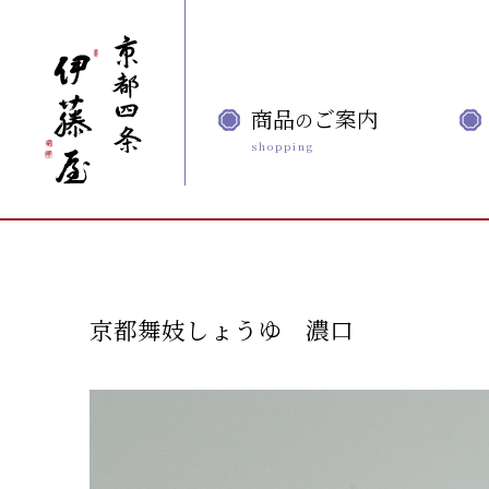
商品
ご案内
の
京都舞妓しょうゆ 濃口