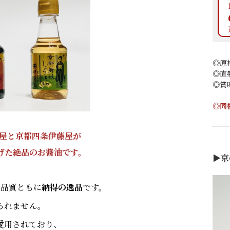
◎原
◎直
◎賞
◎同
油屋と京都四条伊藤屋が
げた絶品のお醬油です。
▶京
、品質ともに
納得の逸品
です。
られません。
愛用されており、