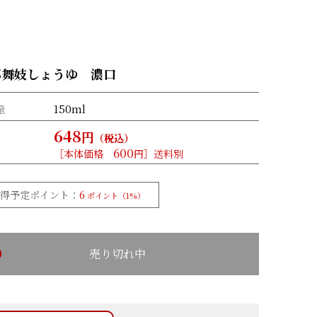
都舞妓しょうゆ 濃口
150ml
量
648
円
（税込）
600
［本体価格
円］送料別
獲得予定ポイント：
6
ポイント（1%）
売り切れ中